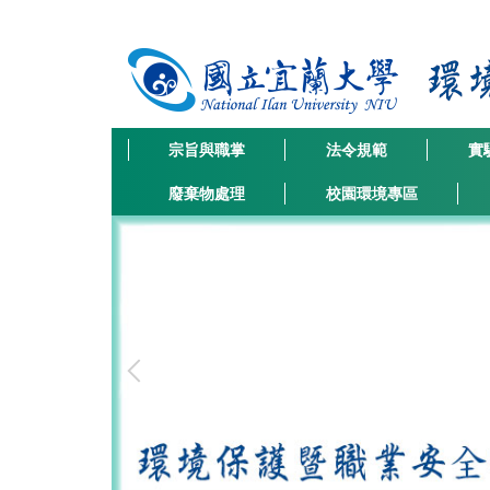
跳
到
主
要
內
容
宗旨與職掌
法令規範
實
區
廢棄物處理
校園環境專區