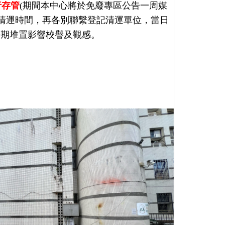
行存管
(期間本中心將於免廢專區公告一周
媒
約清運時間，再各別聯繫登記清運單位，當日
長期堆置影響校譽及觀感。