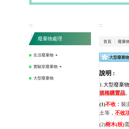
:::
:::
廢棄物處理
首頁
廢棄
生活廢棄物
大型廢棄
實驗室廢棄物
說明 :
大型廢棄物
1.大型廢棄
規格購置品
(1)
不收：
裝
土等，
不收
(2)
樹木(枝)