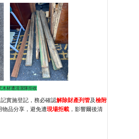
尺木材遭清潔隊拒收
登記實施登記，務必確認
解除財產列管
及
檢附
用物品分享，避免遭
現場拒載
，影響爾後清