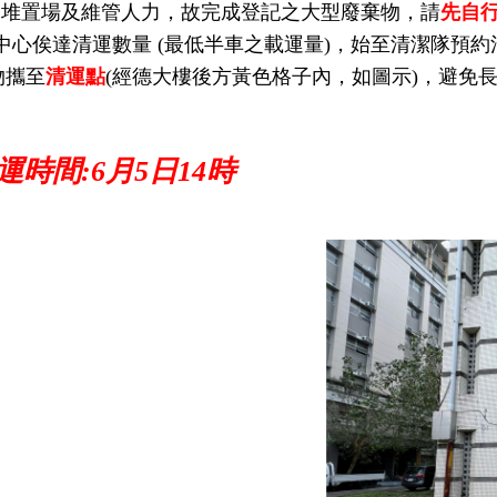
合適堆置場及維管人力，故完成登記之大型廢棄物，請
先自
中心俟達清運數量 (最低半車之載運量)，始至清潔隊預
物攜至
清運點
(經德大樓後方黃色格子內，如圖示)
，
避免
運時間:6月5日14時