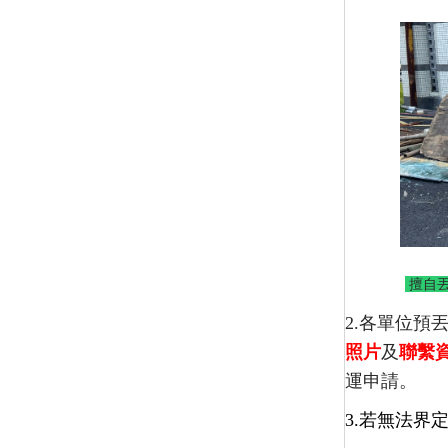
擅自丟
2.各單位預
照片
及
聯繫
運申請。
3.若無法界