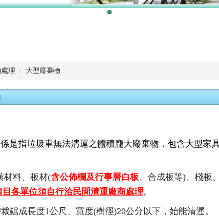
物處理
大型廢棄物
物
物係是指垃圾車無法清運之體積龐大廢棄物
，包含
大型家
。
潢材料、板材(
含公佈欄及行事曆白板
、合成板等)、棧板
項目各單位須自行洽民間清運廠商處理
。
需裁鋸成長度1公尺、寬度(樹徑)20公分以下，始能清運。