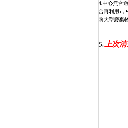
4.中心無
合再利用
)
，
將大型廢棄
5.
上次清