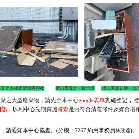
棄之木板遭清潔隊拒收
擅自丟棄之一般垃圾
擅自丟棄超過一公
，
丟棄之大型廢棄物，請先至本中心
google
表單
實施登記
資訊
，以利中心先期實施
審查
是否符合清運條件及媒合堪
定
，
請通知本中心協處。
(分機：7267 約用事務員
)
。
林政達