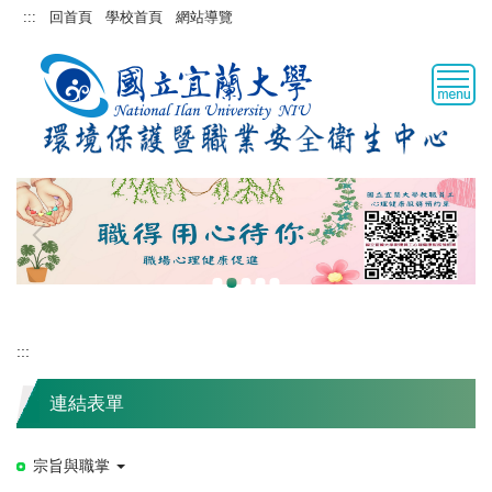
跳
:::
回首頁
學校首頁
網站導覽
到
主
要
內
容
區
:::
連結表單
宗旨與職掌