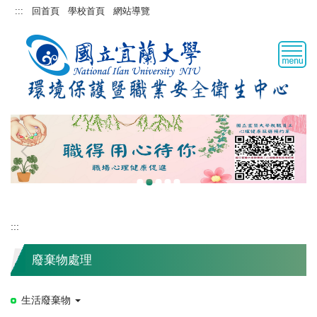
跳
:::
回首頁
學校首頁
網站導覽
到
主
要
內
容
區
:::
廢棄物處理
生活廢棄物