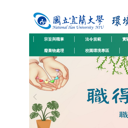
跳
到
主
要
內
容
宗旨與職掌
法令規範
實
區
廢棄物處理
校園環境專區