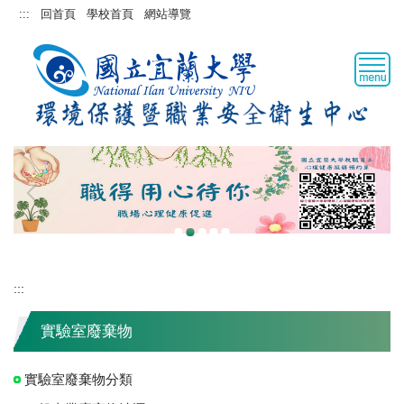
跳
:::
回首頁
學校首頁
網站導覽
到
主
要
內
容
區
:::
實驗室廢棄物
實驗室廢棄物分類