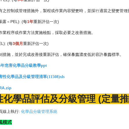
有之控制或管理措施外，製程或作業內容變更時，並採行適當之變更管理
暴露＜PEL): (每
1年
重新評估一次)
作業程序或作業方法實施檢點，採取必要之改善措施。
L): (每
3個月
重新評估一次)
制措施，並於完成改善後重新評估，確保暴露濃度低於容許暴露標準。
5年危害化學品分級教學ppt
化學品及分級管理清單(11508)xls
A.zip
性化學品評估及分級管理 (
定量推
頁線上執行
:
化學品分級管理系統
風模式