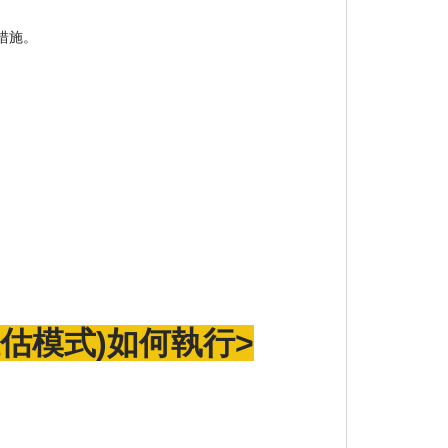
措施。
估模式
)如何執行>