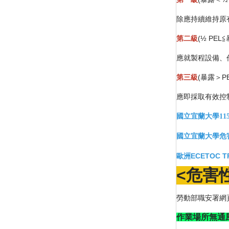
除應持續維持原
第二級
(½ PEL≦
應就製程設備、
第三級
(暴露＞PE
應即採取有效控
國立宜蘭大學11
國立宜蘭大學危害性
歐洲ECETOC TR
<
危害
勞動部職安署網
作業場所無通