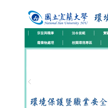
跳
到
主
要
內
容
宗旨與職掌
法令規範
實
區
廢棄物處理
校園環境專區