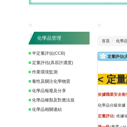
:::
:::
化學品管理
首頁
化學
半定量評估(CCB)
定量評估(
定量評估(具容許濃度)
作業環境監測
<
定量
毒性及關注化學物質
化學品報廢及分享
依據職業安全衛
化學品種類及對應法規
化學品分級依據
化學品相關連結
定量評估
:
依據
第一級
(暴露＜½ P