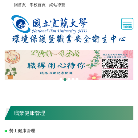
跳
:::
回首頁
學校首頁
網站導覽
到
主
要
內
容
區
:::
職業健康管理
勞工健康管理