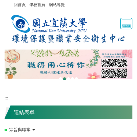
跳
:::
回首頁
學校首頁
網站導覽
到
主
要
內
容
區
:::
連結表單
宗旨與職掌