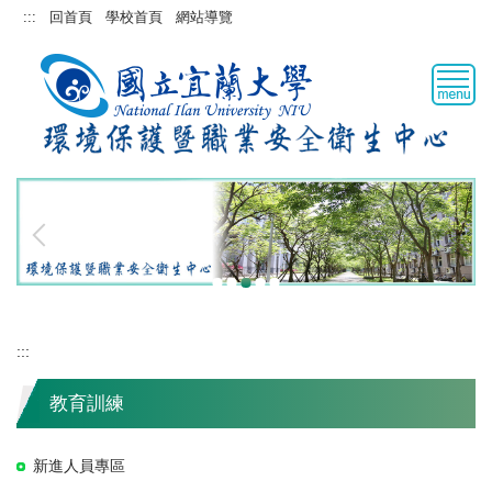
跳
:::
回首頁
學校首頁
網站導覽
到
主
要
內
容
區
:::
教育訓練
新進人員專區