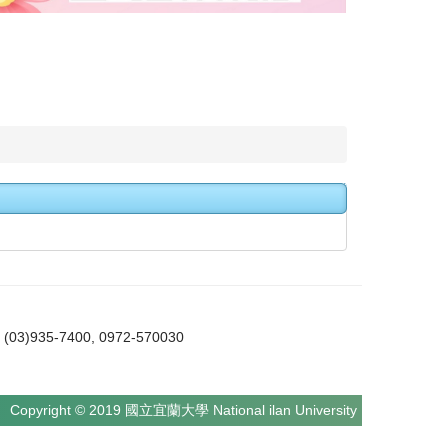
5-7400, 0972-570030
Copyright © 2019 國立宜蘭大學 National ilan University NIU