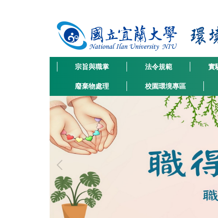
跳
到
主
要
內
容
宗旨與職掌
法令規範
實
區
廢棄物處理
校園環境專區