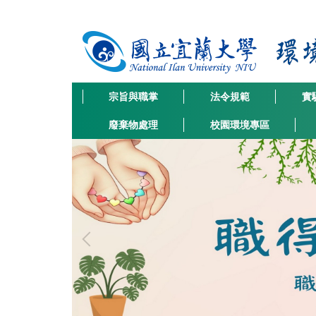
跳
到
主
要
內
容
宗旨與職掌
法令規範
實
區
廢棄物處理
校園環境專區