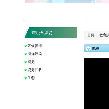
:::
:::
環境永續篇
首頁
教育
氣候變遷
能源
海洋汙染
能源
資源回收
生態