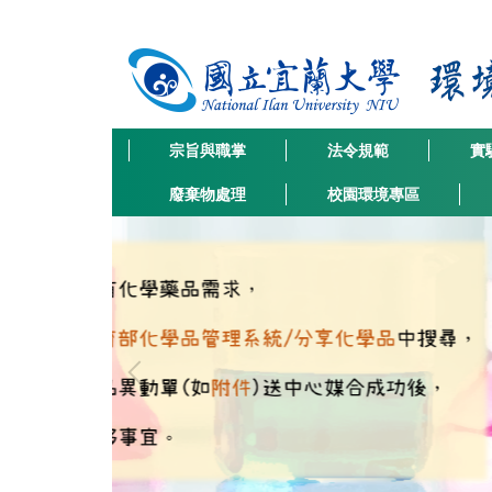
跳
到
主
要
內
容
宗旨與職掌
法令規範
實
區
廢棄物處理
校園環境專區