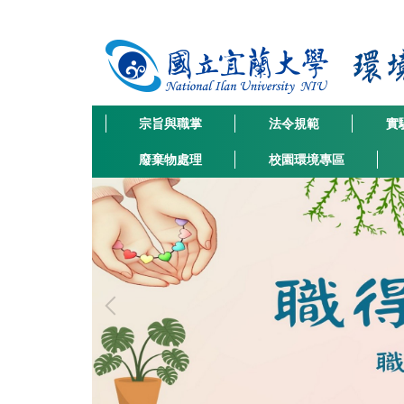
跳
到
主
要
內
容
宗旨與職掌
法令規範
實
區
廢棄物處理
校園環境專區