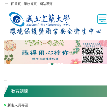
跳
:::
回首頁
學校首頁
網站導覽
到
主
要
內
容
區
:::
教育訓練
新進人員專區